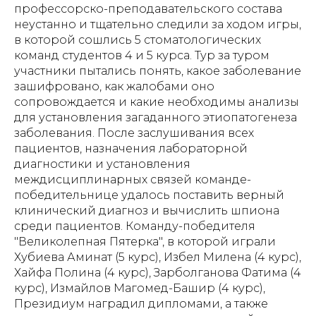
профессорско-преподавательского состава
неустанно и тщательно следили за ходом игры,
в которой сошлись 5 стоматологических
команд студентов 4 и 5 курса. Тур за туром
участники пытались понять, какое заболевание
зашифровано, как жалобами оно
сопровождается и какие необходимы анализы
для установления загаданного этиопатогенеза
заболевания. После заслушивания всех
пациентов, назначения лабораторной
диагностики и установления
междисциплинарных связей команде-
победительнице удалось поставить верный
клинический диагноз и вычислить шпиона
среди пациентов. Команду-победителя
"Великолепная Пятерка", в которой играли
Хубиева Аминат (5 курс), Избел Милена (4 курс),
Хайфа Полина (4 курс), Зарболганова Фатима (4
курс), Измайлов Магомед-Башир (4 курс),
Президиум наградил дипломами, а также